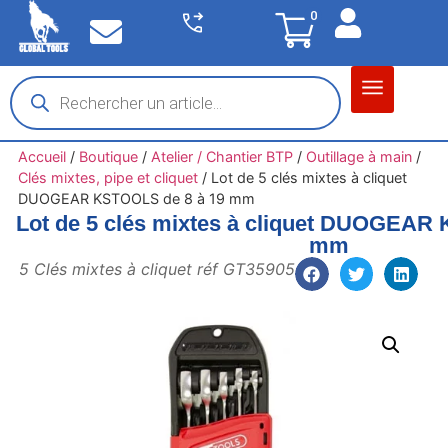
0
Matériel garage
Auto / Moto / PL
Chantier BTP
Accueil
/
Boutique
/
Atelier / Chantier BTP
/
Outillage à main
/
Clés mixtes, pipe et cliquet
/
Lot de 5 clés mixtes à cliquet
DUOGEAR KSTOOLS de 8 à 19 mm
Lot de 5 clés mixtes à cliquet DUOGEAR
mm
5 Clés mixtes à cliquet réf GT35905