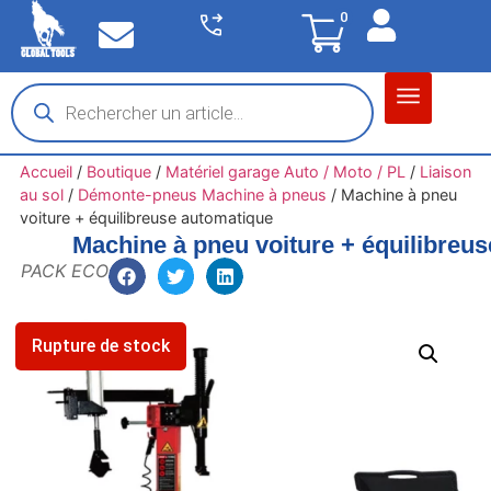
0
Matériel garage
Auto / Moto / PL
Chantier BTP
Accueil
/
Boutique
/
Matériel garage Auto / Moto / PL
/
Liaison
au sol
/
Démonte-pneus Machine à pneus
/
Machine à pneu
voiture + équilibreuse automatique
Machine à pneu voiture + équilibreu
PACK ECO
Rupture de stock