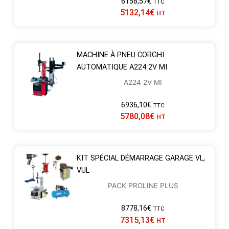
6158,57
€
TTC
5132,14
€
HT
MACHINE À PNEU CORGHI
AUTOMATIQUE A224 2V MI
A224 2V MI
6936,10
€
TTC
5780,08
€
HT
KIT SPÉCIAL DÉMARRAGE GARAGE VL,
VUL
PACK PROLINE PLUS
8778,16
€
TTC
7315,13
€
HT