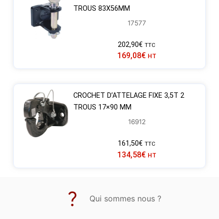
TROUS 83X56MM
17577
202,90
€
TTC
169,08
€
HT
CROCHET D’ATTELAGE FIXE 3,5T 2
TROUS 17×90 MM
16912
161,50
€
TTC
134,58
€
HT
Qui sommes nous ?