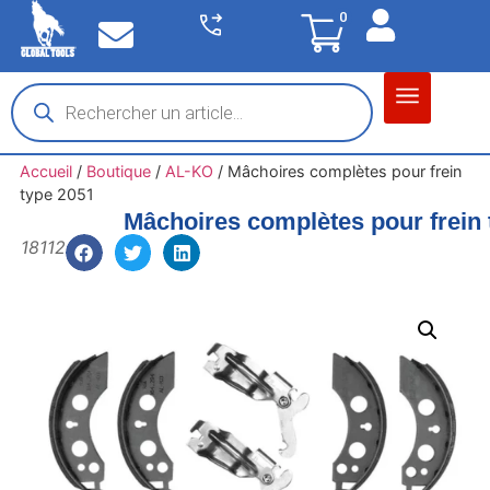
0
Matériel garage
Auto / Moto / PL
Chantier BTP
Accueil
/
Boutique
/
AL-KO
/
Mâchoires complètes pour frein
type 2051
Mâchoires complètes pour frein 
18112