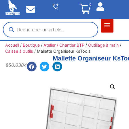
0
Matériel garage
Auto / Moto / PL
Chantier BTP
Accueil
/
Boutique
/
Atelier / Chantier BTP
/
Outillage à main
/
Caisse à outils
/
Mallette Organiseur KsTools
Mallette Organiseur KsTo
850.0384