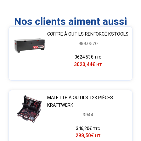
Nos clients aiment aussi
COFFRE À OUTILS RENFORCÉ KSTOOLS
999.0570
3624,53
€
TTC
3020,44
€
HT
MALETTE À OUTILS 123 PIÈCES
KRAFTWERK
3944
346,20
€
TTC
288,50
€
HT