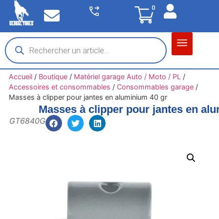
0
Matériel garage
Auto / Moto / PL
Chantier BTP
Accueil
/
Boutique
/
Matériel garage Auto / Moto / PL
/
Accessoires et consommables
/
Consommables garage
/
Masses à clipper pour jantes en aluminium 40 gr
Masses à clipper pour jantes en al
GT6840G