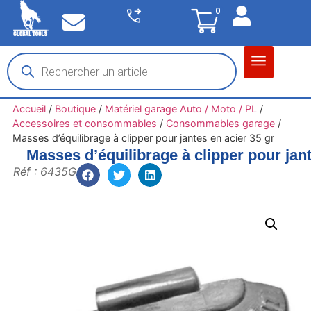
0
Matériel garage
Auto / Moto / PL
Chantier BTP
Accueil
/
Boutique
/
Matériel garage Auto / Moto / PL
/
Accessoires et consommables
/
Consommables garage
/
Masses d’équilibrage à clipper pour jantes en acier 35 gr
Masses d’équilibrage à clipper pour jant
Réf : 6435G