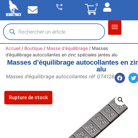
0
Matériel garage
Auto / Moto / PL
Chantier BTP
Accueil
/
Boutique
/
Masse d'équilibrage
/
Masses
d’équilibrage autocollantes en zinc spéciales jantes alu
Masses d’équilibrage autocollantes en zi
alu
Masses d’équilibrage autocollantes réf GT4126
Rupture de stock