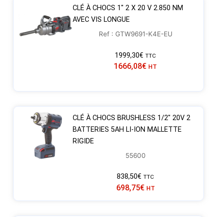
CLÉ À CHOCS 1″ 2 X 20 V 2.850 NM
AVEC VIS LONGUE
Ref : GTW9691-K4E-EU
1999,30
€
TTC
1666,08
€
HT
CLÉ À CHOCS BRUSHLESS 1/2″ 20V 2
BATTERIES 5AH LI-ION MALLETTE
RIGIDE
55600
838,50
€
TTC
698,75
€
HT