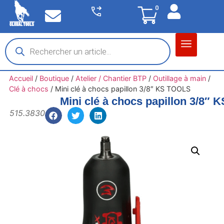
0
Matériel garage
Auto / Moto / PL
Chantier BTP
Accueil
/
Boutique
/
Atelier / Chantier BTP
/
Outillage à main
/
Clé à chocs
/
Mini clé à chocs papillon 3/8″ KS TOOLS
Mini clé à chocs papillon 3/8″
515.3830