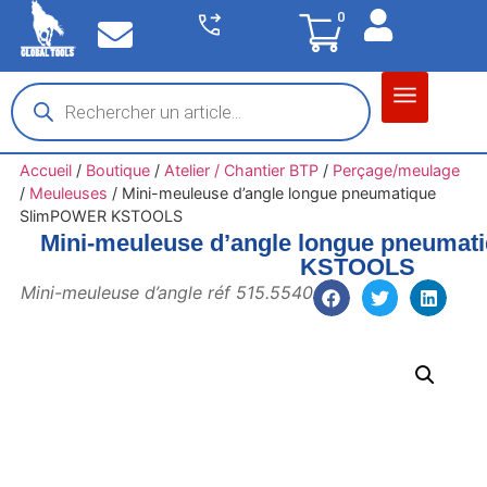
0
Matériel garage
Auto / Moto / PL
Chantier BTP
Accueil
/
Boutique
/
Atelier / Chantier BTP
/
Perçage/meulage
/
Meuleuses
/
Mini-meuleuse d’angle longue pneumatique
SlimPOWER KSTOOLS
Mini-meuleuse d’angle longue pneuma
KSTOOLS
Mini-meuleuse d’angle réf 515.5540