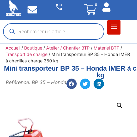
0
Matériel garage
Auto / Moto / PL
Chantier BTP
Accueil
/
Boutique
/
Atelier / Chantier BTP
/
Matériel BTP
/
Transport de charge
/
Mini transporteur BP 35 – Honda IMER
à chenilles charge 350 kg
Mini transporteur BP 35 – Honda IMER à c
kg
Référence: BP 35 – Honda