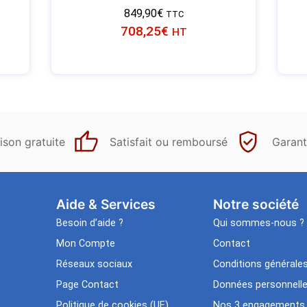
849,90
€
TTC
708,25
€
HT
ison gratuite
Satisfait ou remboursé
Garant
Aide & Services​
Notre société
Besoin d’aide ?
Qui sommes-nous ?
Mon Compte
Contact
Réseaux sociaux
Conditions générale
Page Contact
Données personnell
Politique de cookies (UE)
Nos 3 engagements