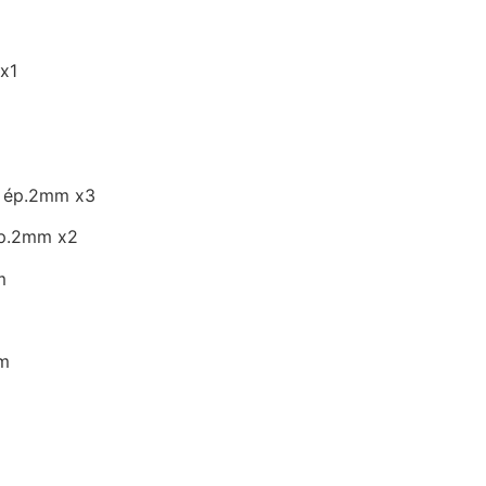
 x1
er ép.2mm x3
 ép.2mm x2
m
mm