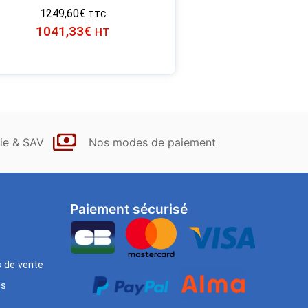
1249,60
€
TTC
1041,33
€
HT
ie & SAV
Nos modes de paiement
Paiement sécurisé
s de vente
es