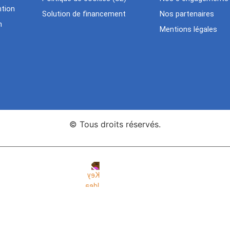
tion
Solution de financement
Nos partenaires
n
Mentions légales
© Tous droits réservés.
nce Web Key Idea Studio
Création de sites WordPress Eleme