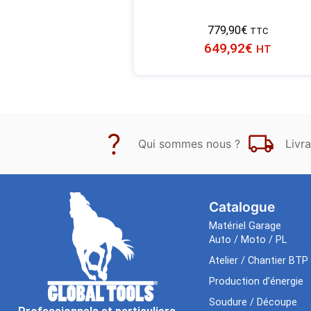
779,90
€
TTC
649,92
€
HT
Qui sommes nous ?
Livra
Catalogue
Matériel Garage
Auto / Moto / PL
Atelier / Chantier BTP
Production d’énergie
Soudure / Découpe