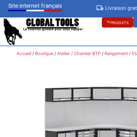
Site internet français
Livraison gra
PRODUITS
La solution globale pour vous équiper
Accueil
/
Boutique
/
Atelier / Chantier BTP
/
Rangement
/
Et