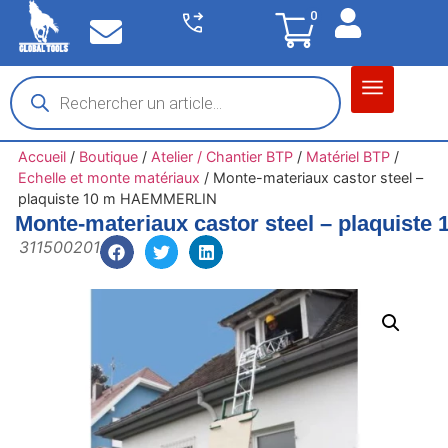
0
Matériel garage
Auto / Moto / PL
Chantier BTP
Accueil
/
Boutique
/
Atelier / Chantier BTP
/
Matériel BTP
/
Echelle et monte matériaux
/
Monte-materiaux castor steel –
plaquiste 10 m HAEMMERLIN
Monte-materiaux castor steel – plaquis
311500201