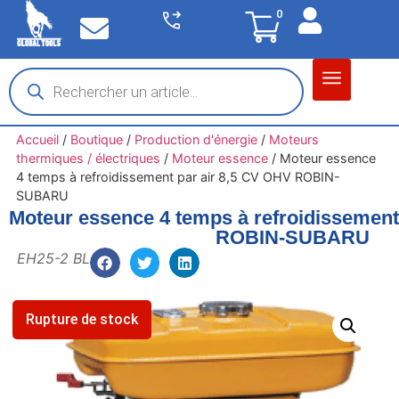
0
Matériel garage
Auto / Moto / PL
Chantier BTP
Accueil
/
Boutique
/
Production d'énergie
/
Moteurs
thermiques / électriques
/
Moteur essence
/
Moteur essence
4 temps à refroidissement par air 8,5 CV OHV ROBIN-
SUBARU
Moteur essence 4 temps à refroidissement
ROBIN-SUBARU
EH25-2 BL
Rupture de stock