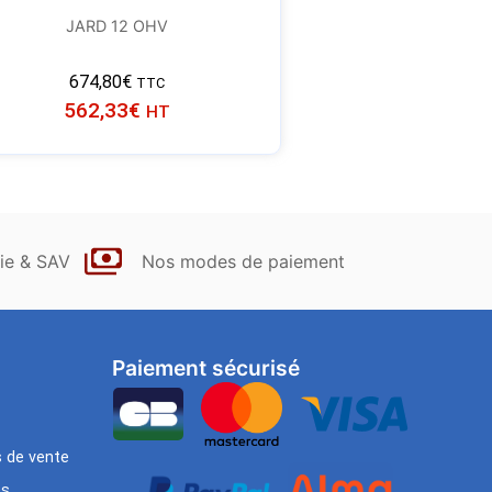
JARD 12 OHV
674,80
€
TTC
562,33
€
HT
ie & SAV
Nos modes de paiement
Paiement sécurisé
s de vente
es