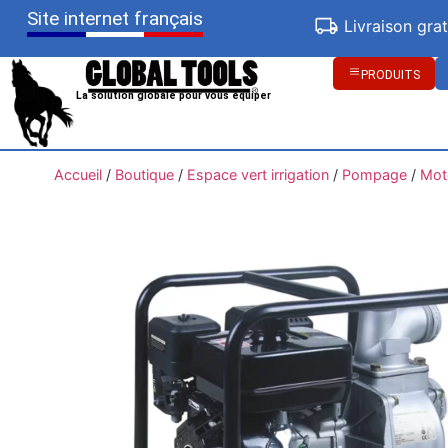
Site internet français
Livraison gra
PRODUITS
La solution globale pour vous équiper
Accueil
/
Boutique
/
Espace vert irrigation
/
Pompage
/
Mot