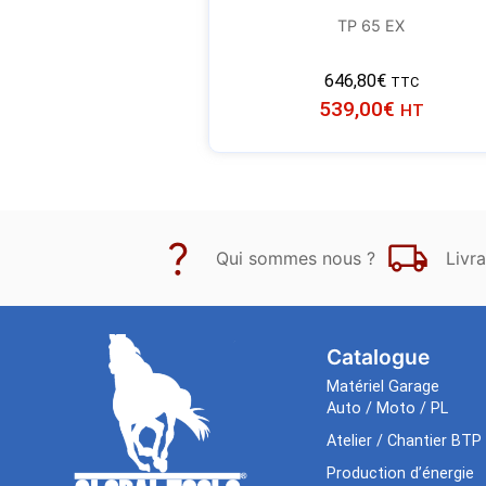
TP 65 EX
646,80
€
TTC
539,00
€
HT
Qui sommes nous ?
Livra
Catalogue
Matériel Garage
Auto / Moto / PL
Atelier / Chantier BTP
Production d’énergie