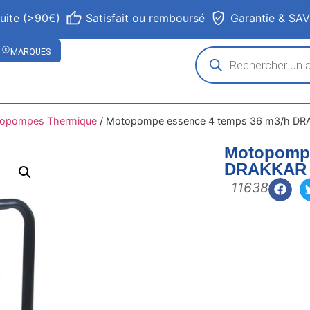
tuite (>90€)
Satisfait ou remboursé
Garantie & SA
MARQUES
opompes Thermique
/
Motopompe essence 4 temps 36 m3/h DR
Motopompe
DRAKKAR
11638