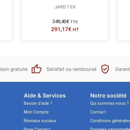
JARD 7 EX
349,40
€
TTC
291,17
€
HT
ison gratuite
Satisfait ou remboursé
Garant
Aide & Services​
Notre société
Besoin d’aide ?
Qui sommes-nous ?
Mon Compte
Contact
Réseaux sociaux
Conditions générale
Page Contact
Données personnell