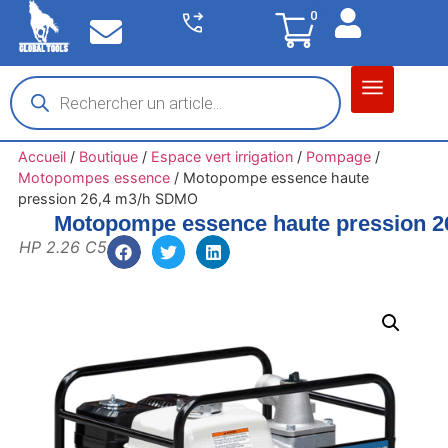
0
Matériel garage
Auto / Moto / PL
Chantier BTP
Accueil
/
Boutique
/
Espace vert irrigation
/
Pompage
/
Motopompes essence
/
Motopompe essence haute
pression 26,4 m3/h SDMO
Motopompe essence haute pression 
HP 2.26 C5