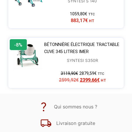
SYNTESI S 140
1059,80
€
TTC
883,17
€
HT
-8%
BÉTONNIÈRE ÉLECTRIQUE TRACTABLE
CUVE 345 LITRES IMER
SYNTESI S350R
3119,90
€
2879,59
€
TTC
2599,92
€
2399,66
€
HT
Qui sommes nous ?
Livraison gratuite