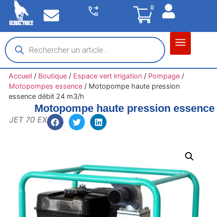
0
Matériel garage
Auto / Moto / PL
Chantier BTP
Accueil
/
Boutique
/
Espace vert irrigation
/
Pompage
/
Motopompes essence
/
Motopompe haute pression
essence débit 24 m3/h
Motopompe haute pression essence 
JET 70 EX