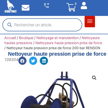
0
Matériel garage
Auto / Moto / PL
Chantier BTP
Accueil
/
Boutique
/
Nettoyage et manutention
/
Nettoyeurs
hautes pressions
/
Nettoyeurs haute pression prise de force
/
Nettoyeur haute pression prise de force 200 bar RENSON
Nettoyeur haute pression prise de for
139304