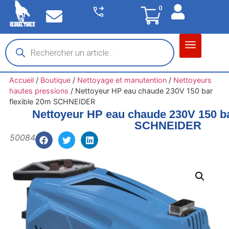
0
Matériel garage
Auto / Moto / PL
Chantier BTP
Accueil
/
Boutique
/
Nettoyage et manutention
/
Nettoyeurs
hautes pressions
/
Nettoyeur HP eau chaude 230V 150 bar
flexible 20m SCHNEIDER
Nettoyeur HP eau chaude 230V 150 ba
SCHNEIDER
50084