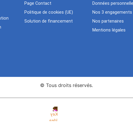
Page Contact
Données personnell
Politique de cookies (UE)
Nos 3 engagements
tion
Solution de financement
Nos partenaires
n
Mentions légales
© Tous droits réservés.
nce Web Key Idea Studio
Création de sites WordPress Eleme