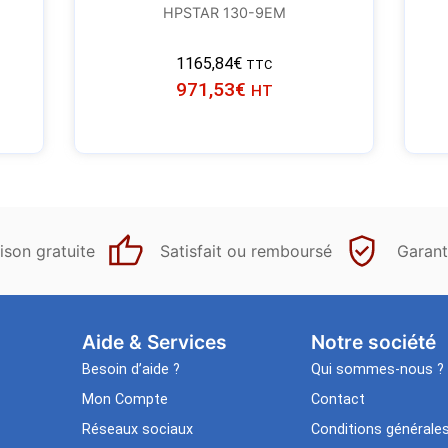
HPSTAR 130-9EM
1165,84
€
TTC
971,53
€
HT
ison gratuite
Satisfait ou remboursé
Garant
Aide & Services​
Notre société
Besoin d’aide ?
Qui sommes-nous ?
Mon Compte
Contact
Réseaux sociaux
Conditions générale