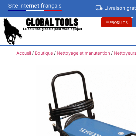
Site internet français
Livraison gra
PRODUITS
La solution globale pour vous équiper
Accueil
/
Boutique
/
Nettoyage et manutention
/
Nettoyeurs