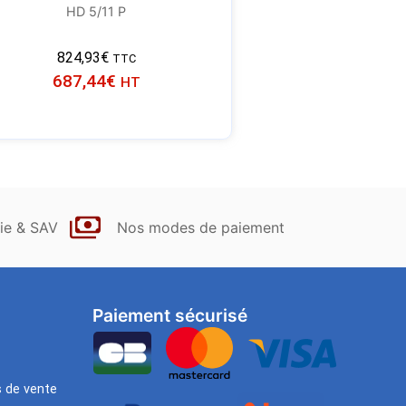
HD 5/11 P
824,93
€
TTC
687,44
€
HT
ie & SAV
Nos modes de paiement
Paiement sécurisé
s de vente