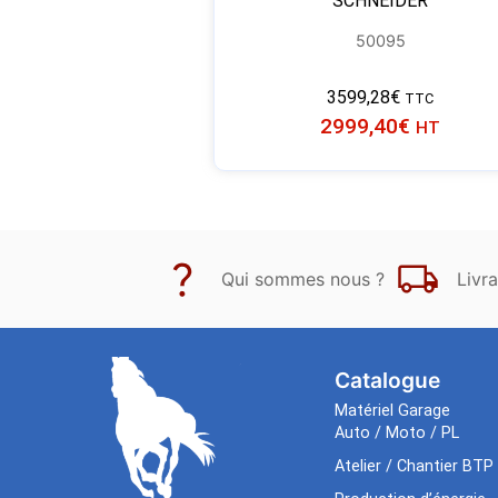
SCHNEIDER
50095
3599,28
€
TTC
2999,40
€
HT
Qui sommes nous ?
Livra
Catalogue
Matériel Garage
Auto / Moto / PL
Atelier / Chantier BTP