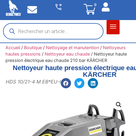
0
Matériel garage
Auto / Moto / PL
Chantier BTP
Accueil
/
Boutique
/
Nettoyage et manutention
/
Nettoyeurs
hautes pressions
/
Nettoyeur eau chaude
/
Nettoyeur haute
pression électrique eau chaude 210 bar KÄRCHER
Nettoyeur haute pression électrique ea
KÄRCHER
HDS 10/21-4 M EB*EU-I