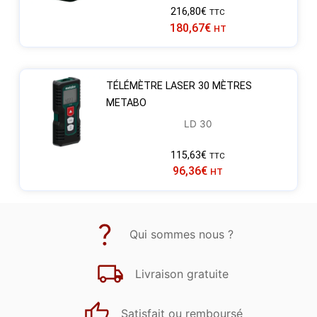
216,80
€
TTC
180,67
€
HT
TÉLÉMÈTRE LASER 30 MÈTRES
METABO
LD 30
115,63
€
TTC
96,36
€
HT
Qui sommes nous ?
Livraison gratuite
Satisfait ou remboursé