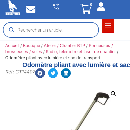
0
Matériel garage
Auto / Moto / PL
Chantier BTP
Accueil
/
Boutique
/
Atelier / Chantier BTP
/
Ponceuses /
brosseuses / scies
/
Radio, télémètre et laser de chantier
/
Odomètre pliant avec lumière et sac de transport
Odomètre pliant avec lumière et sac
Réf: GT14407