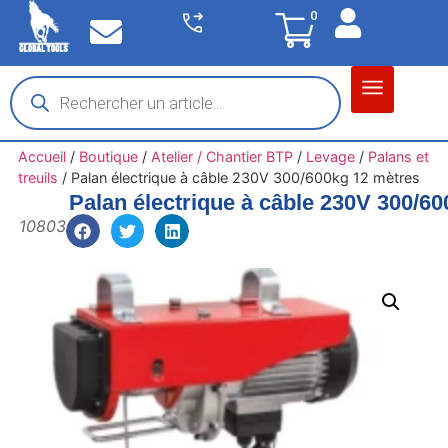
0
Matériel garage
Auto / Moto / PL
Chantier BTP
Accueil
/
Boutique
/
Atelier / Chantier BTP
/
Levage
/
Palans et
treuils
/
Palan électrique à câble 230V 300/600kg 12 mètres
Palan électrique à câble 230V 300/6
10803