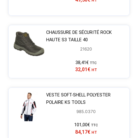
HT
CHAUSSURE DE SÉCURITÉ ROCK
HAUTE S3 TAILLE 40
21620
38,41
€
TTC
32,01
€
HT
VESTE SOFT-SHELL POLYESTER
POLAIRE KS TOOLS
985.0370
101,00
€
TTC
84,17
€
HT