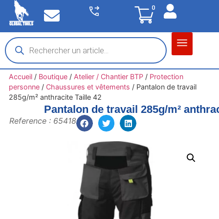
0
Matériel garage
Auto / Moto / PL
Chantier BTP
Accueil
/
Boutique
/
Atelier / Chantier BTP
/
Protection
personne
/
Chaussures et vêtements
/
Pantalon de travail
285g/m² anthracite Taille 42
Pantalon de travail 285g/m² anthrac
Reference : 65418