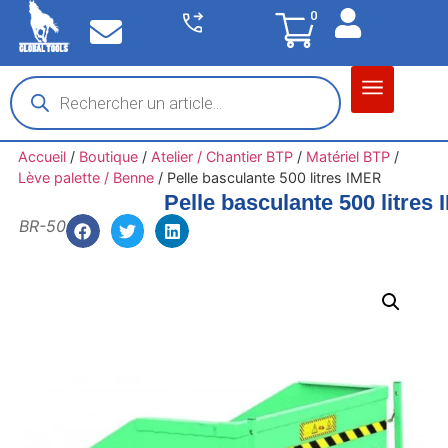
0
Matériel garage
Auto / Moto / PL
Chantier BTP
Accueil
/
Boutique
/
Atelier / Chantier BTP
/
Matériel BTP
/
Lève palette / Benne
/
Pelle basculante 500 litres IMER
Pelle basculante 500 litres
BR-50