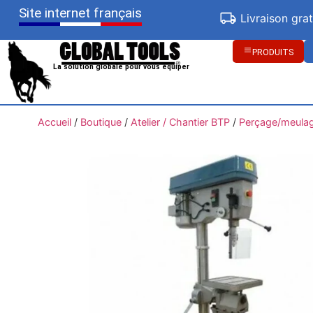
Site internet français
Livraison gra
PRODUITS
La solution globale pour vous équiper
Accueil
/
Boutique
/
Atelier / Chantier BTP
/
Perçage/meula