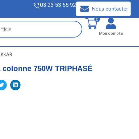
03 23 53 55 92
V
Nous contacter
0
Mon compte
AKKAR
à colonne 750W TRIPHASÉ