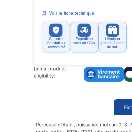
Voir la fiche technique
Garantie
Expédition
Livraison
Satisfait ou
sous 48 / 72h
gratuite à partir
Remboursé
de 90€
[alma-product-
eligibility]
Fic
Perceuse d’établi, puissance moteur: 0, 
porte-forêts (BT16/JT33), vitesse de rota