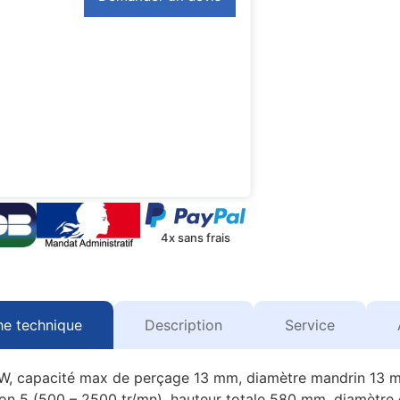
4x sans frais
he technique
Description
Service
3 kW, capacité max de perçage 13 mm, diamètre mandrin 13 
tion 5 (500 – 2500 tr/mn), hauteur totale 580 mm, diamètre