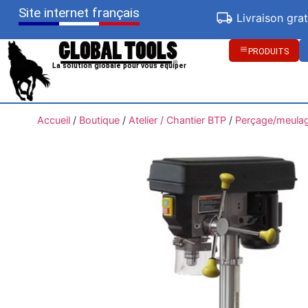
Site internet français
Livraison gra
PRODUITS
La solution globale pour vous équiper
Accueil
/
Boutique
/
Atelier / Chantier BTP
/
Perçage/meula