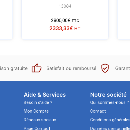
13084
2800,00
€
TTC
2333,33
€
HT
ison gratuite
Satisfait ou remboursé
Garant
Aide & Services​
Notre société
Besoin d’aide ?
Qui sommes-nous ?
Mon Compte
Contact
Réseaux sociaux
Conditions générale
Page Contact
Données personnell