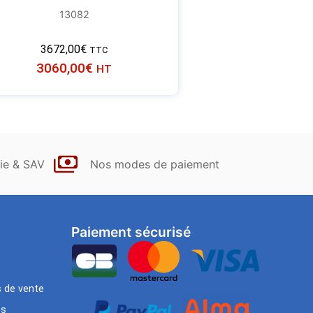
13082
3672,00
€
TTC
3060,00
€
HT
ie & SAV
Nos modes de paiement
Paiement sécurisé
s de vente
es