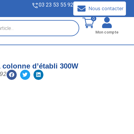
03 23 53 55 92
V
Nous contacter
0
Mon compte
 colonne d’établi 300W
192