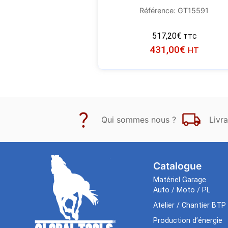
Référence: GT15591
517,20
€
TTC
431,00
€
HT
Qui sommes nous ?
Livra
Catalogue
Matériel Garage
Auto / Moto / PL
Atelier / Chantier BTP
Production d’énergie