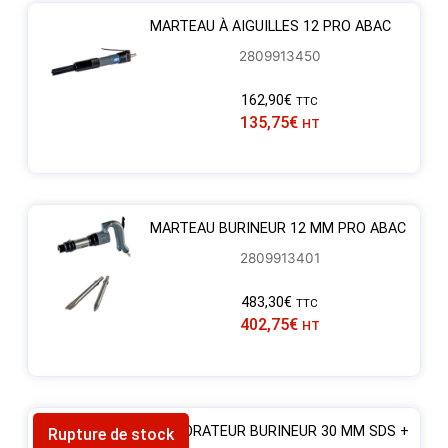
MARTEAU À AIGUILLES 12 PRO ABAC
2809913450
162,90
€
TTC
135,75
€
HT
MARTEAU BURINEUR 12 MM PRO ABAC
2809913401
483,30
€
TTC
402,75
€
HT
PERFORATEUR BURINEUR 30 MM SDS +
Rupture de stock