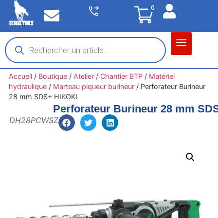
0
Matériel garage
Auto / Moto / PL
Chantier BTP
Accueil
/
Boutique
/
Atelier / Chantier BTP
/
Matériel
hydraulique
/
Marteau piqueur burineur
/
Perforateur Burineur
28 mm SDS+ HIKOKI
Perforateur Burineur 28 mm SD
DH28PCWSZ