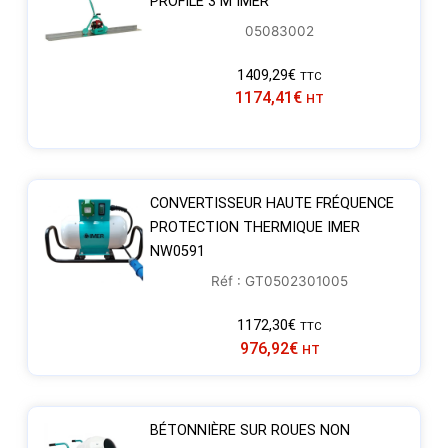
PROFILÉ 3 M IMER
05083002
1409,29
€
TTC
1174,41
€
HT
CONVERTISSEUR HAUTE FRÉQUENCE
PROTECTION THERMIQUE IMER
NW0591
Réf : GT0502301005
1172,30
€
TTC
976,92
€
HT
BÉTONNIÈRE SUR ROUES NON