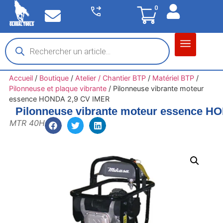
0
Matériel garage
Auto / Moto / PL
Chantier BTP
Accueil
/
Boutique
/
Atelier / Chantier BTP
/
Matériel BTP
/
Pilonneuse et plaque vibrante
/
Pilonneuse vibrante moteur
essence HONDA 2,9 CV IMER
Pilonneuse vibrante moteur essence H
MTR 40H