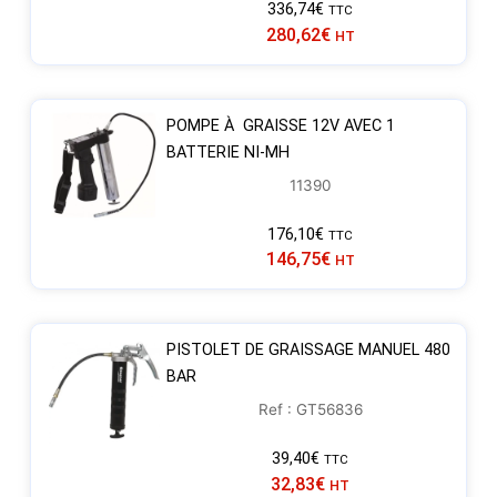
336,74
€
TTC
280,62
€
HT
POMPE À GRAISSE 12V AVEC 1
BATTERIE NI-MH
11390
176,10
€
TTC
146,75
€
HT
PISTOLET DE GRAISSAGE MANUEL 480
BAR
Ref : GT56836
39,40
€
TTC
32,83
€
HT