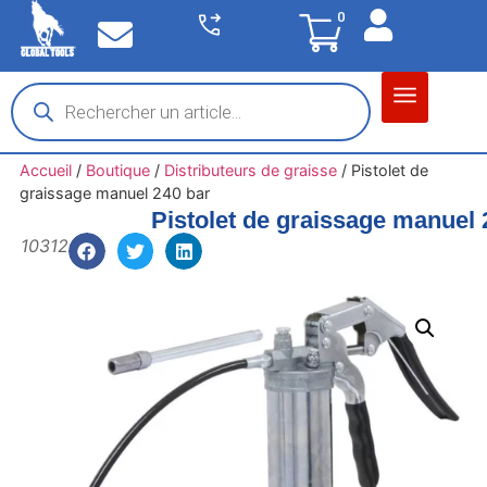
0
Matériel garage
Auto / Moto / PL
Chantier BTP
Accueil
/
Boutique
/
Distributeurs de graisse
/
Pistolet de
graissage manuel 240 bar
Pistolet de graissage manuel 
10312