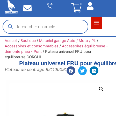
0
Matériel garage
Auto / Moto / PL
Chantier BTP
Accueil
/
Boutique
/
Matériel garage Auto / Moto / PL
/
Accessoires et consommables
/
Accessoires équilibreuse -
démonte pneu - Pont
/
Plateau universel FRU pour
équilibreuse CORGHI
Plateau universel FRU pour équili
Plateau de centrage 821100091