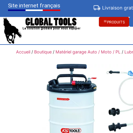
Site internet français
Livraison gra
PRODUITS
La solution globale pour vous équiper
Accueil
/
Boutique
/
Matériel garage Auto / Moto / PL
/
Lubr