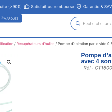
tuite (>90€)
Satisfait ou remboursé
Garantie & SA
MARQUES
ification
/
Récupérateurs d'huiles
/
Pompe d’apiration par le vide 9
Pompe d’api
avec 4 so
Réf : GT160