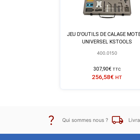
JEU D’OUTILS DE CALAGE MOT
UNIVERSEL KSTOOLS
400.0150
307,90
€
TTC
256,58
€
HT
Qui sommes nous ?
Livra