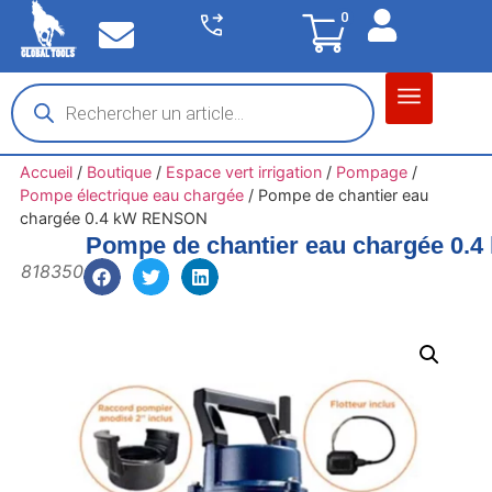
0
Matériel garage
Auto / Moto / PL
Chantier BTP
Accueil
/
Boutique
/
Espace vert irrigation
/
Pompage
/
Pompe électrique eau chargée
/
Pompe de chantier eau
chargée 0.4 kW RENSON
Pompe de chantier eau chargée 0
818350