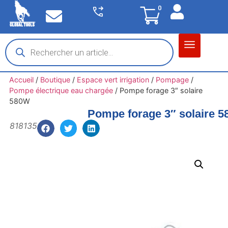
0
Matériel garage
Auto / Moto / PL
Chantier BTP
Accueil
/
Boutique
/
Espace vert irrigation
/
Pompage
/
Pompe électrique eau chargée
/
Pompe forage 3″ solaire
580W
Pompe forage 3″ solaire 
818135