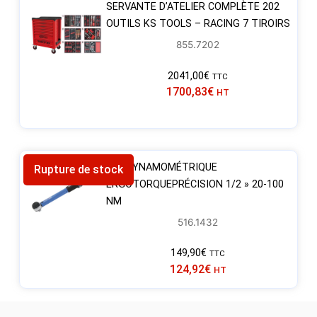
SERVANTE D’ATELIER COMPLÈTE 202
OUTILS KS TOOLS – RACING 7 TIROIRS
855.7202
2041,00
€
TTC
1700,83
€
HT
CLÉ DYNAMOMÉTRIQUE
Rupture de stock
ERGOTORQUEPRÉCISION 1/2 » 20-100
NM
516.1432
149,90
€
TTC
124,92
€
HT