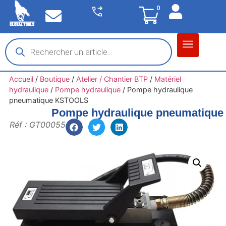
0
Matériel garage
Auto / Moto / PL
Chantier BTP
Accueil
/
Boutique
/
Atelier / Chantier BTP
/
Matériel
hydraulique
/
Pompe hydraulique
/
Pompe hydraulique
pneumatique KSTOOLS
Pompe hydraulique pneumatiqu
Réf : GT00055