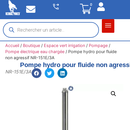
0
Matériel garage
Auto / Moto / PL
Chantier BTP
Accueil
/
Boutique
/
Espace vert irrigation
/
Pompage
/
Pompe électrique eau chargée
/
Pompe hydro pour fluide
non agressif NR-151E/3A
Pompe hydro pour fluide non agress
NR-151E/3A