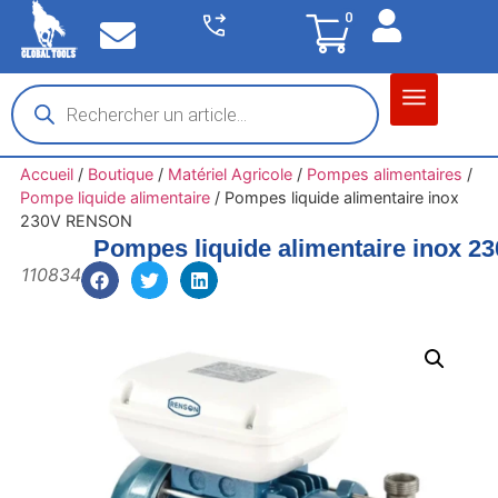
0
Matériel garage
Auto / Moto / PL
Chantier BTP
Accueil
/
Boutique
/
Matériel Agricole
/
Pompes alimentaires
/
Pompe liquide alimentaire
/
Pompes liquide alimentaire inox
230V RENSON
Pompes liquide alimentaire inox
110834