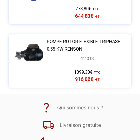
773,80
€
TTC
644,83
€
HT
POMPE ROTOR FLEXIBLE TRIPHASÉ
0,55 KW RENSON
111013
1099,30
€
TTC
916,08
€
HT
Qui sommes nous ?
Livraison gratuite