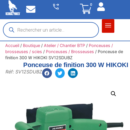
0
Matériel garage
Auto / Moto / PL
Chantier BTP
Accueil
/
Boutique
/
Atelier / Chantier BTP
/
Ponceuses /
brosseuses / scies
/
Ponceuses / Brosseuses
/
Ponceuse de
finition 300 W HIKOKI SV12SDUBZ
Ponceuse de finition 300 W HIKO
Réf: SV12SDUBZ