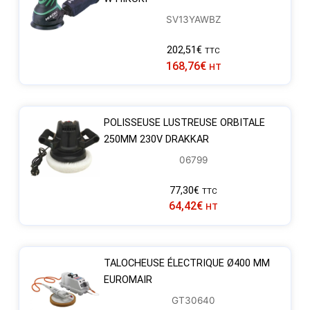
SV13YAWBZ
202,51
€
TTC
168,76
€
HT
POLISSEUSE LUSTREUSE ORBITALE
250MM 230V DRAKKAR
06799
77,30
€
TTC
64,42
€
HT
TALOCHEUSE ÉLECTRIQUE Ø400 MM
EUROMAIR
GT30640