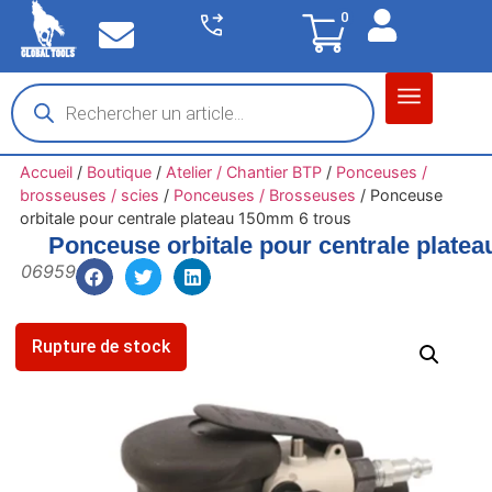
0
Matériel garage
Auto / Moto / PL
Chantier BTP
Accueil
/
Boutique
/
Atelier / Chantier BTP
/
Ponceuses /
brosseuses / scies
/
Ponceuses / Brosseuses
/
Ponceuse
orbitale pour centrale plateau 150mm 6 trous
Ponceuse orbitale pour centrale plate
06959
Rupture de stock