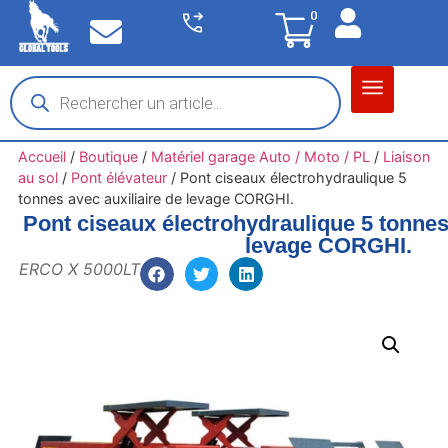
0
Matériel garage
Auto / Moto / PL
Chantier BTP
Accueil
/
Boutique
/
Matériel garage Auto / Moto / PL
/
Liaison
au sol
/
Pont élévateur
/
Pont ciseaux électrohydraulique 5
tonnes avec auxiliaire de levage CORGHI.
Pont ciseaux électrohydraulique 5 tonnes
levage CORGHI.
ERCO X 5000LT