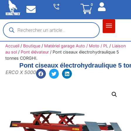
0
Matériel garage
Auto / Moto / PL
Chantier BTP
Accueil
/
Boutique
/
Matériel garage Auto / Moto / PL
/
Liaison
au sol
/
Pont élévateur
/
Pont ciseaux électrohydraulique 5
tonnes CORGHI.
Pont ciseaux électrohydraulique 5 
ERCO X 5000