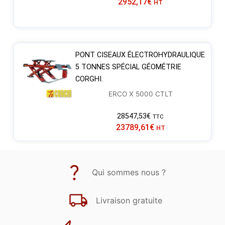
2952,17
€
HT
PONT CISEAUX ÉLECTROHYDRAULIQUE
5 TONNES SPÉCIAL GÉOMÉTRIE
CORGHI.
ERCO X 5000 CTLT
28547,53
€
TTC
23789,61
€
HT
Qui sommes nous ?
Livraison gratuite