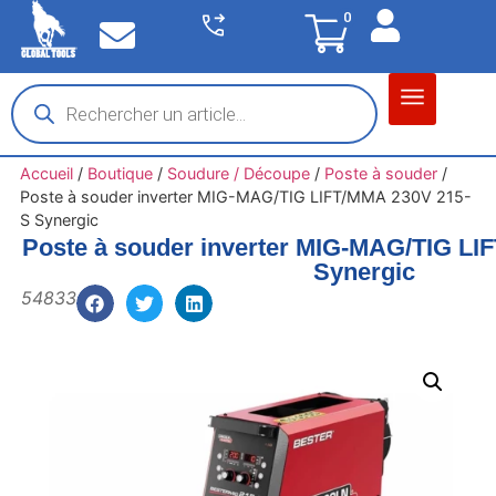
0
Matériel garage
Auto / Moto / PL
Chantier BTP
Accueil
/
Boutique
/
Soudure / Découpe
/
Poste à souder
/
Poste à souder inverter MIG-MAG/TIG LIFT/MMA 230V 215-
S Synergic
Poste à souder inverter MIG-MAG/TIG LI
Synergic
54833