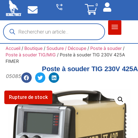
0
Matériel garage
Auto / Moto / PL
Chantier BTP
Accueil
/
Boutique
/
Soudure / Découpe
/
Poste à souder
/
Poste à souder TIG/MIG
/
Poste à souder TIG 230V 425A
FIMER
Poste à souder TIG 230V 425
05085
Rupture de stock