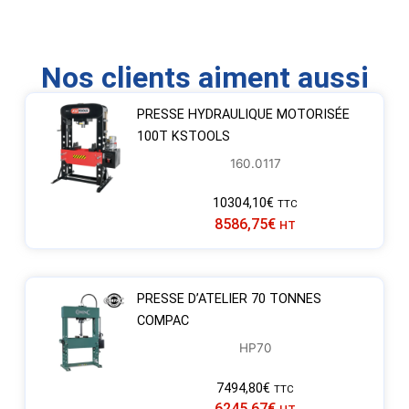
Nos clients aiment aussi
PRESSE HYDRAULIQUE MOTORISÉE
100T KSTOOLS
160.0117
10304,10
€
TTC
8586,75
€
HT
PRESSE D’ATELIER 70 TONNES
COMPAC
HP70
7494,80
€
TTC
6245,67
€