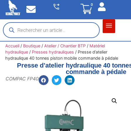
0
Matériel garage
Auto / Moto / PL
Chantier BTP
Accueil
/
Boutique
/
Atelier / Chantier BTP
/
Matériel
hydraulique
/
Presses hydrauliques
/
Presse d’atelier
hydraulique 40 tonnes piston mobile commande à pédale
Presse d’atelier hydraulique 40 tonne
commande à pédale
COMPAC FP40