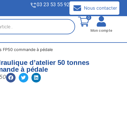
03 23 53 55 92
V
Nous contacter
0
Mon compte
nnes FP50 commande à pédale
raulique d’atelier 50 tonnes
ande à pédale
50