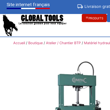
Site internet français
Livraison gra
PRODUITS
La solution globale pour vous équiper
Accueil
/
Boutique
/
Atelier / Chantier BTP
/
Matériel hydrau