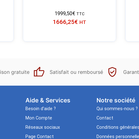
1999,50
€
TTC
1666,25
€
HT
ison gratuite
Satisfait ou remboursé
Garant
Aide & Services​
Notre société
Besoin d’aide ?
Qui sommes-nous ?
Mon Compte
Contact
Réseaux sociaux
Conditions générale
Page Contact
Données personnell