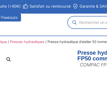
tuite (>90€)
Satisfait ou remboursé
Garantie & SA
MARQUES
lique
/
Presses hydrauliques
/
Presse hydraulique d’atelier 50 to
Presse hyd
FP50 comm
COMPAC FP