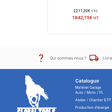
2211,30
€
TTC
1842,75
€
HT
Qui sommes nous ?
Livra
Catalogue
Matériel Garage
Auto / Moto / PL
Atelier / Chantier BTP
Production d’énergie