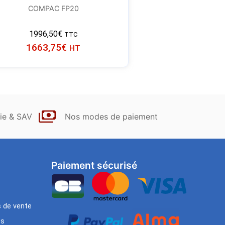
COMPAC FP20
1996,50
€
TTC
1663,75
€
HT
ie & SAV
Nos modes de paiement
Paiement sécurisé
s de vente
es