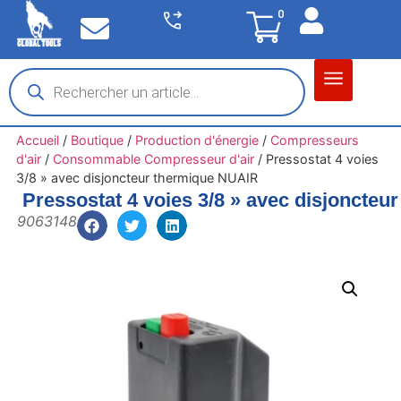
0
Accueil
/
Boutique
/
Production d'énergie
/
Compresseurs
d'air
/
Consommable Compresseur d'air
/
Pressostat 4 voies
3/8 » avec disjoncteur thermique NUAIR
Pressostat 4 voies 3/8 » avec disjoncte
9063148