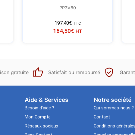
PP3V80
197,40
€
TTC
164,50
€
HT
ison gratuite
Satisfait ou remboursé
Garant
Aide & Services​
Notre société
Besoin d’aide ?
Qui sommes-nous ?
Mon Compte
Contact
Réseaux sociaux
Conditions générale