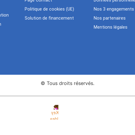
Page Contact
Données personnell
Politique de cookies (UE)
Nos 3 engagements
tion
Solution de financement
Nos partenaires
n
Mentions légales
© Tous droits réservés.
nce Web Key Idea Studio
Création de sites WordPress Eleme