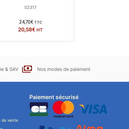
02317
24,70
€
TTC
20,58
€
HT
ie & SAV
Nos modes de paiement
Paiement sécurisé
s de vente