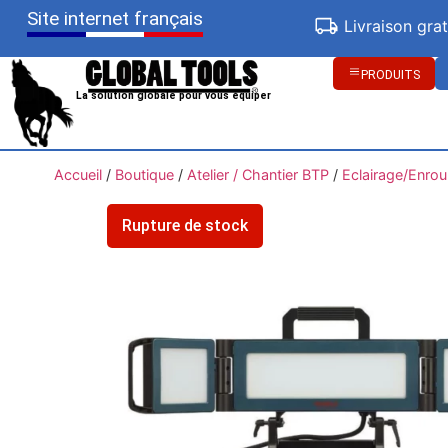
Site internet français
Livraison gra
PRODUITS
La solution globale pour vous équiper
Accueil
/
Boutique
/
Atelier / Chantier BTP
/
Eclairage/Enrou
Rupture de stock