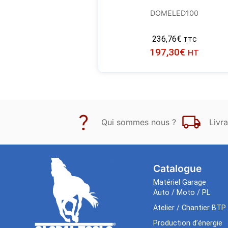
DOMELED100
236,76
€
TTC
197,30
€
HT
Qui sommes nous ?
Livra
Catalogue
Matériel Garage
Auto / Moto / PL
Atelier / Chantier BTP
Production d’énergie