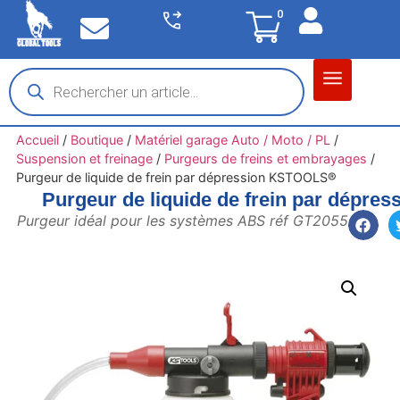
0
Matériel garage
Auto / Moto / PL
Chantier BTP
Accueil
/
Boutique
/
Matériel garage Auto / Moto / PL
/
Suspension et freinage
/
Purgeurs de freins et embrayages
/
Purgeur de liquide de frein par dépression KSTOOLS®
Purgeur de liquide de frein par dépr
Purgeur idéal pour les systèmes ABS réf GT2055