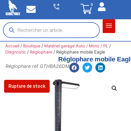
0
Matériel garage
Auto / Moto / PL
Chantier BTP
Accueil
/
Boutique
/
Matériel garage Auto / Moto / PL
/
Diagnostic
/
Réglophare
/
Réglophare mobile Eagle
Réglophare mobile Eagl
Réglophare réf GTHBA26DM
Rupture de stock