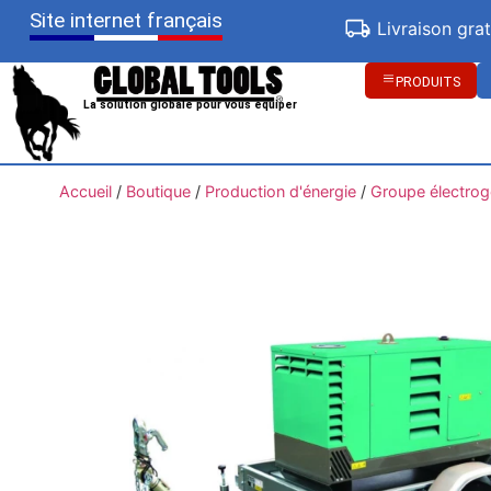
Site internet français
Livraison gra
PRODUITS
La solution globale pour vous équiper
Accueil
/
Boutique
/
Production d'énergie
/
Groupe électro