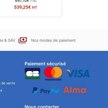
647,10
€
TTC
539,25
€
HT
ie & SAV
Nos modes de paiement
Paiement sécurisé
s de vente
es
Nous contacter