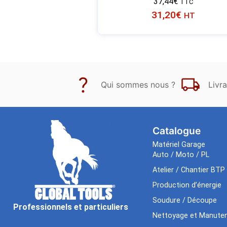
37,44
€
TTC
31,20
€
HT
Qui sommes nous ?
Livra
Catalogue
Matériel Garage
Auto / Moto / PL
Atelier / Chantier BTP
Production d’énergie
Soudure / Découpe
Professionnels et particuliers
Nettoyage et Manuten