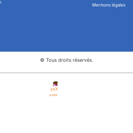
n
Mentions légales
© Tous droits réservés.
nce Web Key Idea Studio
Création de sites WordPress Eleme