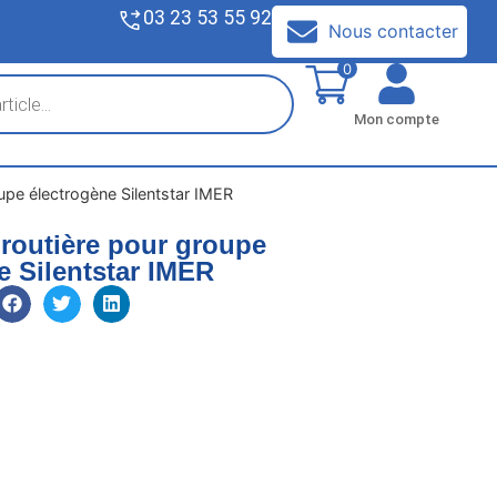
03 23 53 55 92
V
Nous contacter
0
Mon compte
pe électrogène Silentstar IMER
routière pour groupe
e Silentstar IMER