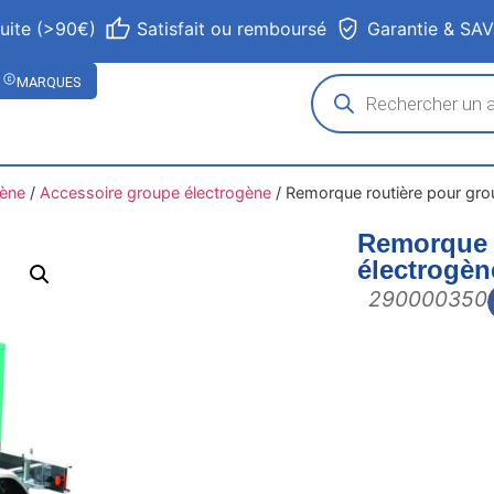
tuite (>90€)
Satisfait ou remboursé
Garantie & SA
MARQUES
gène
/
Accessoire groupe électrogène
/
Remorque routière pour grou
Remorque 
électrogèn
290000350