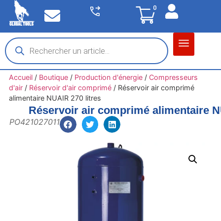
0
Matériel garage
Auto / Moto / PL
Chantier BTP
Accueil
/
Boutique
/
Production d'énergie
/
Compresseurs
d'air
/
Réservoir d'air comprimé
/
Réservoir air comprimé
alimentaire NUAIR 270 litres
Réservoir air comprimé alimentaire N
PO421027011